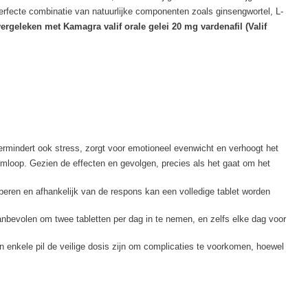
perfecte combinatie van natuurlijke componenten zoals ginsengwortel, L-
ergeleken met Kamagra valif orale gelei 20 mg vardenafil (Valif
 vermindert ook stress, zorgt voor emotioneel evenwicht en verhoogt het
omloop. Gezien de effecten en gevolgen, precies als het gaat om het
oberen en afhankelijk van de respons kan een volledige tablet worden
anbevolen om twee tabletten per dag in te nemen, en zelfs elke dag voor
en enkele pil de veilige dosis zijn om complicaties te voorkomen, hoewel