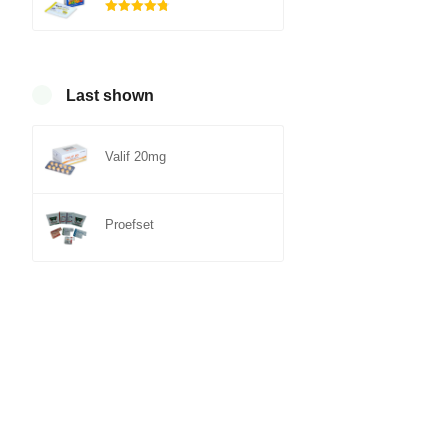
Gewaardeerd
4.75
uit 5
Last shown
Valif 20mg
Proefset