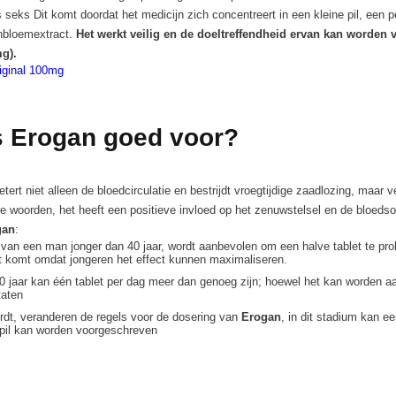
 seks Dit komt doordat het medicijn zich concentreert in een kleine pil, een 
enbloemextract.
Het werkt veilig en de doeltreffendheid ervan kan worden v
mg).
iginal 100mg
s Erogan goed voor?
etert niet alleen de bloedcirculatie en bestrijdt vroegtijdige zaadlozing, maar
re woorden, het heeft een positieve invloed op het zenuwstelsel en de bloeds
gan
:
 van een man jonger dan 40 jaar, wordt aanbevolen om een ​​halve tablet te pr
t komt omdat jongeren het effect kunnen maximaliseren.
50 jaar kan één tablet per dag meer dan genoeg zijn; hoewel het kan worden a
taten
ordt, veranderen de regels voor de dosering van
Erogan
, in dit stadium kan e
pil kan worden voorgeschreven