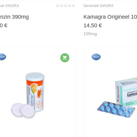
iek VIAGRA
Generiek VIAGRA
Bewertet
mit
0
von
enzin 390mg
Kamagra Origineel 1
5
00
€
14,50
€
100mg