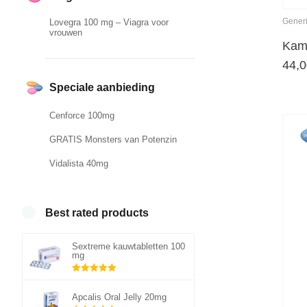
Gener
Lovegra 100 mg – Viagra voor
vrouwen
Kama
44,
Speciale aanbieding
Cenforce 100mg
GRATIS Monsters van Potenzin
Vidalista 40mg
Best rated products
Sextreme kauwtabletten 100
mg
Gewaardeerd
5.00
uit 5
Apcalis Oral Jelly 20mg