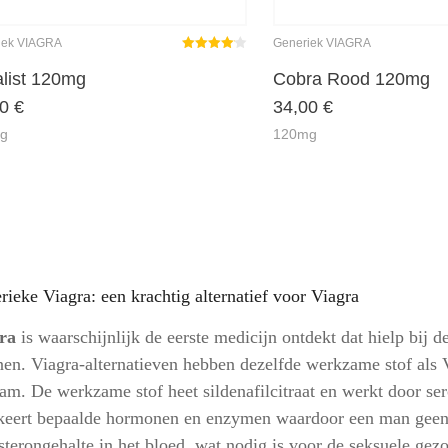
iek VIAGRA
Generiek VIAGRA
Gewaardeerd
4.14
uit 5
alist 120mg
Cobra Rood 120mg
00
€
34,00
€
g
120mg
rieke Viagra: een krachtig alternatief voor Viagra
ra
is waarschijnlijk de eerste medicijn ontdekt dat hielp bij d
en. Viagra-alternatieven hebben dezelfde werkzame stof als 
aam. De werkzame stof heet sildenafilcitraat en werkt door se
keert bepaalde hormonen en enzymen waardoor een man geen la
osterongehalte in het bloed, wat nodig is voor de seksuele g