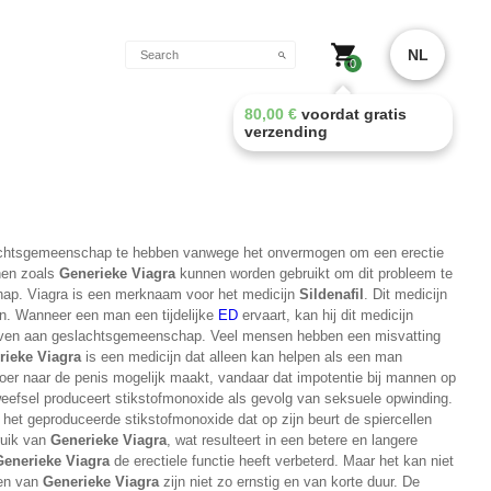
NL
0
80,00
€
voordat gratis
verzending
slachtsgemeenschap te hebben vanwege het onvermogen om een erectie
jnen zoals
Generieke Viagra
kunnen worden gebruikt om dit probleem te
chap. Viagra is een merknaam voor het medicijn
Sildenafil
. Dit medicijn
n. Wanneer een man een tijdelijke
ED
ervaart, kan hij dit medicijn
geven aan geslachtsgemeenschap. Veel mensen hebben een misvatting
rieke
Viagra
is een medicijn dat alleen kan helpen als een man
oer naar de penis mogelijk maakt, vandaar dat impotentie bij mannen op
weefsel produceert stikstofmonoxide als gevolg van seksuele opwinding.
t geproduceerde stikstofmonoxide dat op zijn beurt de spiercellen
ruik van
Generieke Viagra
, wat resulteert in een betere en langere
Generieke Viagra
de erectiele functie heeft verbeterd. Maar het kan niet
gen van
Generieke
Viagra
zijn niet zo ernstig en van korte duur. De