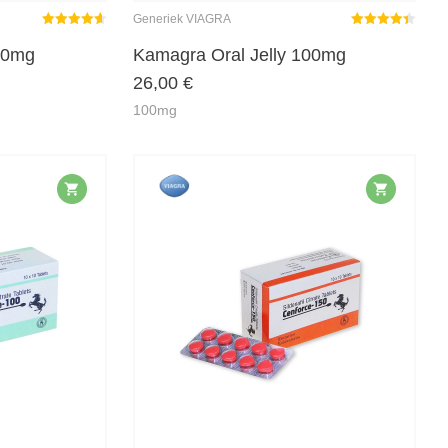
Generiek VIAGRA
Gewaardeerd
Gewaardeerd
4.63
uit 5
4.38
uit 5
00mg
Kamagra Oral Jelly 100mg
26,00
€
100mg