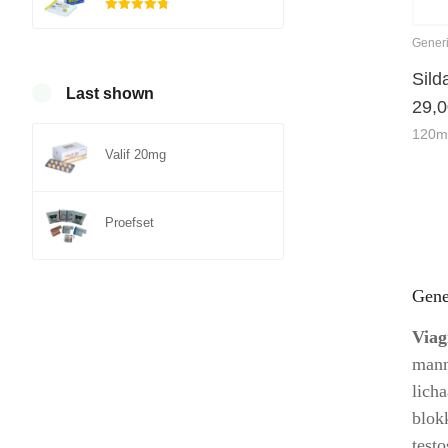
Gewaardeerd
4.75
uit 5
Gener
Sild
Last shown
29,
120m
Valif 20mg
Proefset
Gene
Viag
mann
lich
blok
test