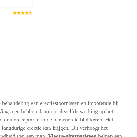
Gewaardeerd
4.46
uit 5
e behandeling van erectiestoornissen en impotentie bij
Viagra en hebben daardoor dezelfde werking op het
rotoninereceptoren in de hersenen te blokkeren. Het
ngdurige erectie kan krijgen. Dit verhoogt het
ezondheid van een man.
Viagra-alternatieven
helpen een