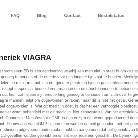
FAQ
Blog
Contact
Bestelstatus
neriek VIAGRA
iestoornissen-ED is een aandoening waarbij een man niet in staat is om ge
 genoeg te houden of de erectie voor een langere tijd vast te houden. Medici
delen en u zult in staat zijn om goed te presteren tijdens geslachtsgemeens
r recept is speciaal bedoeld voor mannen om erectiestoornissen te behandele
 dat hem zal helpen zijn erectie lang genoeg te behouden om zich over te 
agra
mannen helpt om opgewonden te raken, maar dit is niet het geval.
Gene
el opgewonden is. Wat dit medicijn doet, is dat het een verhoogde bloedtoev
anier wordt behandeld met dit medicijn. Het zenuwstelsel van het erectiele 
sch Guanosine Monofosfaat-cGMP is een enzym dat wordt geproduceerd door he
ant. De niveaus van cGMP bij een man worden op peil gehouden met het geb
ie. Klinisch uitgevoerde onderzoeken hebben aangetoond dat het gebruik van
e ED-gevallen worden gebruikt en is niet voor iedereen geschikt. De bijwerkin