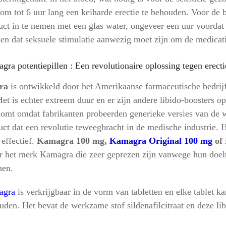
om tot 6 uur lang een keiharde erectie te behouden. Voor de b
uct in te nemen met een glas water, ongeveer een uur voorda
en dat seksuele stimulatie aanwezig moet zijn om de medicati
gra potentiepillen : Een revolutionaire oplossing tegen erecti
ra
is ontwikkeld door het Amerikaanse farmaceutische bedrijf
Het is echter extreem duur en er zijn andere libido-boosters op
komt omdat fabrikanten probeerden generieke versies van de 
ct dat een revolutie teweegbracht in de medische industrie. He
 effectief.
Kamagra 100 mg,
Kamagra Original 100 mg
of
r het merk Kamagra die zeer geprezen zijn vanwege hun doeltr
en.
agra
is verkrijgbaar in de vorm van tabletten en elke tablet k
uden. Het bevat de werkzame stof sildenafilcitraat en deze lib