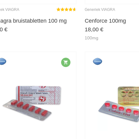
iek VIAGRA
Generiek VIAGRA
Gewaardeerd
4.62
uit 5
gra bruistabletten 100 mg
Cenforce 100mg
00
€
18,00
€
100mg