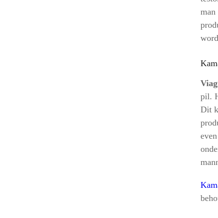
man 
prod
word
Kama
Viag
pil. 
Dit 
produ
even
onde
mann
Kam
beho