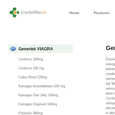
Home
Products
Ge
Generiek VIAGRA
Erect
Cenforce 100mg
stevig
Cenforce 150 mg
behan
zonde
Cobra Rood 120mg
nemen
dat
Vi
Kamagra bruistabletten 100 mg
seksue
deze m
Kamagra Oral Jelly 100mg
Cycli
ontsp
Kamagra Origineel 100mg
erect
in all
Potenzin 390mg