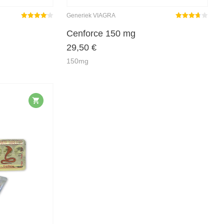
Generiek VIAGRA
Gewaardeerd
Gewaardeerd
4.08
uit 5
3.67
uit
Cenforce 150 mg
5
29,50
€
150mg