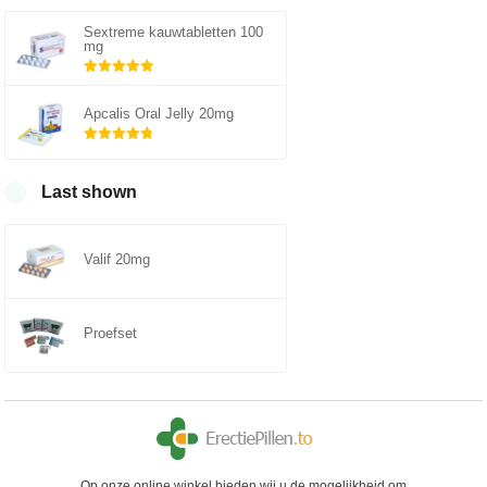
Sextreme kauwtabletten 100
mg
Gewaardeerd
5.00
uit 5
Apcalis Oral Jelly 20mg
Gewaardeerd
4.75
uit 5
Last shown
Valif 20mg
Proefset
Op onze online winkel bieden wij u de mogelijkheid om