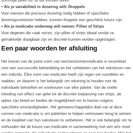
sommige pillen tot 36 uur kunnen duren.
⦁ Als je variabiliteit in dosering wilt: Druppels
Voor mensen die precieze dosering nodig hebben of specifieke
doseringsvereisten hebben, kunnen druppels een geschikte keuze zijn.
⦁ Als je medicatie onderweg wilt nemen: Pillen of Strips
Voor degenen die vaak reizen, zijn pillen of strips ideaal omdat ze
gemakkelijk draagbaar zijn en discreet kunnen worden opgeslagen.
Een paar woorden ter afsluiting
Het kiezen van de juiste vorm van erectiestoornismedicatie is essentieel
voor een succesvolle behandeling en het verbeteren van het seksleven van
een individu. Elke vorm van medicatie heeft zijn eigen set voordelen en
nadelen, en daarom is het belangrijk om rekening te houden met de
individuele behoeften en voorkeuren van elke patiënt. Van de snelle
intreding van effect van gelei tot de discrete toepassing van strips, de
opties zijn breed en bieden de mogelijkheid om te kiezen volgens
specifieke omstandigheden. Het gemeenschappelijke doel van al deze
vormen van medicatie is om patiënten te helpen vertrouwen terug te winnen
en de kwaliteit van hun seksleven te verbeteren. Het is ook belangrijk om te
onthouden dat de keuze van medicatie in samenwerking met een arts moet