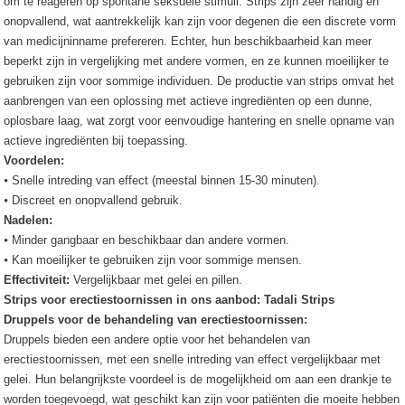
om te reageren op spontane seksuele stimuli. Strips zijn zeer handig en
onopvallend, wat aantrekkelijk kan zijn voor degenen die een discrete vorm
van medicijninname prefereren. Echter, hun beschikbaarheid kan meer
beperkt zijn in vergelijking met andere vormen, en ze kunnen moeilijker te
gebruiken zijn voor sommige individuen. De productie van strips omvat het
aanbrengen van een oplossing met actieve ingrediënten op een dunne,
oplosbare laag, wat zorgt voor eenvoudige hantering en snelle opname van
actieve ingrediënten bij toepassing.
Voordelen:
⦁ Snelle intreding van effect (meestal binnen 15-30 minuten).
⦁ Discreet en onopvallend gebruik.
Nadelen:
⦁ Minder gangbaar en beschikbaar dan andere vormen.
⦁ Kan moeilijker te gebruiken zijn voor sommige mensen.
Effectiviteit:
Vergelijkbaar met gelei en pillen.
Strips voor erectiestoornissen in ons aanbod: Tadali Strips
Druppels voor de behandeling van erectiestoornissen:
Druppels bieden een andere optie voor het behandelen van
erectiestoornissen, met een snelle intreding van effect vergelijkbaar met
gelei. Hun belangrijkste voordeel is de mogelijkheid om aan een drankje te
worden toegevoegd, wat geschikt kan zijn voor patiënten die moeite hebben