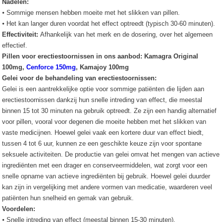
Nadelen:
⦁ Sommige mensen hebben moeite met het slikken van pillen.
⦁ Het kan langer duren voordat het effect optreedt (typisch 30-60 minuten).
Effectiviteit:
Afhankelijk van het merk en de dosering, over het algemeen
effectief.
Pillen voor erectiestoornissen in ons aanbod: Kamagra Original
100mg,
Cenforce 150mg
, Kamajoy 100mg
Gelei voor de behandeling van erectiestoornissen:
Gelei is een aantrekkelijke optie voor sommige patiënten die lijden aan
erectiestoornissen dankzij hun snelle intreding van effect, die meestal
binnen 15 tot 30 minuten na gebruik optreedt. Ze zijn een handig alternatief
voor pillen, vooral voor degenen die moeite hebben met het slikken van
vaste medicijnen. Hoewel gelei vaak een kortere duur van effect biedt,
tussen 4 tot 6 uur, kunnen ze een geschikte keuze zijn voor spontane
seksuele activiteiten. De productie van gelei omvat het mengen van actieve
ingrediënten met een drager en conserveermiddelen, wat zorgt voor een
snelle opname van actieve ingrediënten bij gebruik. Hoewel gelei duurder
kan zijn in vergelijking met andere vormen van medicatie, waarderen veel
patiënten hun snelheid en gemak van gebruik.
Voordelen:
⦁ Snelle intreding van effect (meestal binnen 15-30 minuten).