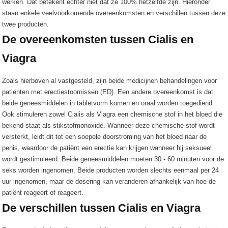
werken. Dat betekent echter niet dat ze 100% hetzelfde zijn. Hieronder
staan ​​enkele veelvoorkomende overeenkomsten en verschillen tussen deze
twee producten.
De overeenkomsten tussen Cialis en
Viagra
Zoals hierboven al vastgesteld, zijn beide medicijnen behandelingen voor
patiënten met erectiestoornissen (ED). Een andere overeenkomst is dat
beide geneesmiddelen in tabletvorm komen en oraal worden toegediend.
Ook stimuleren zowel Cialis als Viagra een chemische stof in het bloed die
bekend staat als stikstofmonoxide. Wanneer deze chemische stof wordt
versterkt, leidt dit tot een soepele doorstroming van het bloed naar de
penis, waardoor de patiënt een erectie kan krijgen wanneer hij seksueel
wordt gestimuleerd. Beide geneesmiddelen moeten 30 - 60 minuten voor de
seks worden ingenomen. Beide producten worden slechts eenmaal per 24
uur ingenomen, maar de dosering kan veranderen afhankelijk van hoe de
patiënt reageert of reageert.
De verschillen tussen Cialis en Viagra