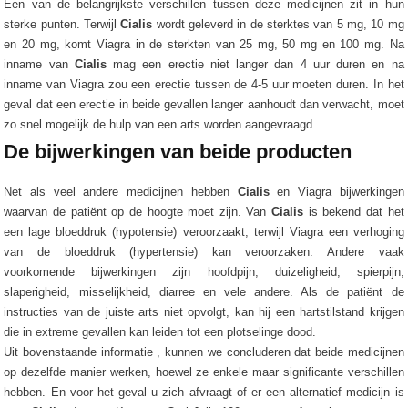
Een van de belangrijkste verschillen tussen deze medicijnen zit in hun
sterke punten. Terwijl
Cialis
wordt geleverd in de sterktes van 5 mg, 10 mg
en 20 mg, komt Viagra in de sterkten van 25 mg, 50 mg en 100 mg. Na
inname van
Cialis
mag een erectie niet langer dan 4 uur duren en na
inname van Viagra zou een erectie tussen de 4-5 uur moeten duren. In het
geval dat een erectie in beide gevallen langer aanhoudt dan verwacht, moet
zo snel mogelijk de hulp van een arts worden aangevraagd.
De bijwerkingen van beide producten
Net als veel andere medicijnen hebben
Cialis
en Viagra bijwerkingen
waarvan de patiënt op de hoogte moet zijn. Van
Cialis
is bekend dat het
een lage bloeddruk (hypotensie) veroorzaakt, terwijl Viagra een verhoging
van de bloeddruk (hypertensie) kan veroorzaken. Andere vaak
voorkomende bijwerkingen zijn hoofdpijn, duizeligheid, spierpijn,
slaperigheid, misselijkheid, diarree en vele andere. Als de patiënt de
instructies van de juiste arts niet opvolgt, kan hij een hartstilstand krijgen
die in extreme gevallen kan leiden tot een plotselinge dood.
Uit bovenstaande informatie , kunnen we concluderen dat beide medicijnen
op dezelfde manier werken, hoewel ze enkele maar significante verschillen
hebben. En voor het geval u zich afvraagt ​​of er een alternatief medicijn is