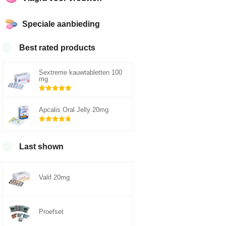
Speciale aanbieding
Best rated products
Sextreme kauwtabletten 100
mg
Gewaardeerd
5.00
uit 5
Apcalis Oral Jelly 20mg
Gewaardeerd
4.75
uit 5
Last shown
Valif 20mg
Proefset