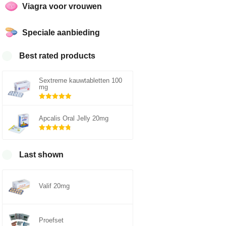
Viagra voor vrouwen
Speciale aanbieding
Best rated products
Sextreme kauwtabletten 100
mg
Gewaardeerd
5.00
uit 5
Apcalis Oral Jelly 20mg
Gewaardeerd
4.75
uit 5
Last shown
Valif 20mg
Proefset