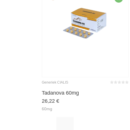
Generiek CIALIS
Bewertet
mit
0
von
Tadanova 60mg
5
26,22
€
60mg