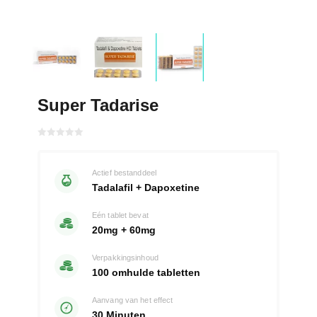
Super Tadarise
Gewaardeerd
met
0
van 5
Actief bestanddeel
Tadalafil + Dapoxetine
Eén tablet bevat
20mg + 60mg
Verpakkingsinhoud
100 omhulde tabletten
Aanvang van het effect
30 Minuten