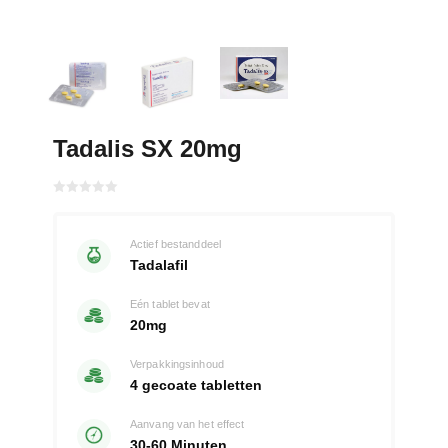
Tadalis SX 20mg
Gewaardeerd
met
0
van 5
Actief bestanddeel
Tadalafil
Eén tablet bevat
20mg
Verpakkingsinhoud
4 gecoate tabletten
Aanvang van het effect
30-60 Minuten