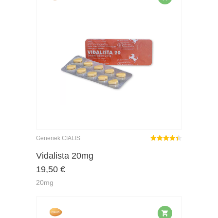
Generiek CIALIS
Gewaardeerd
4.40
uit 5
Vidalista 20mg
19,50
€
20mg