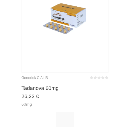
Generiek CIALIS
Bewertet
mit
0
von
Tadanova 60mg
5
26,22
€
60mg