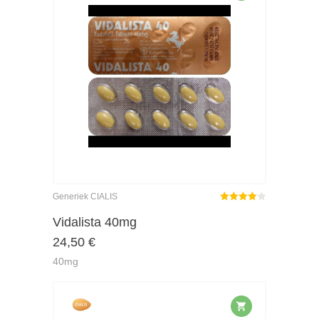
Generiek CIALIS
Gewaardeerd
4.00
uit 5
Vidalista 40mg
24,50
€
40mg