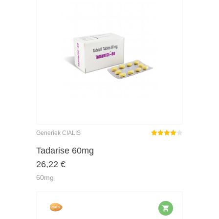
Generiek CIALIS
Gewaardeerd
4.00
uit 5
Tadarise 60mg
26,22
€
60mg