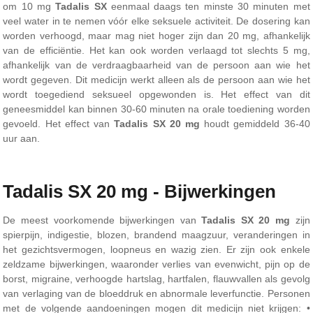
om 10 mg
Tadalis SX
eenmaal daags ten minste 30 minuten met
veel water in te nemen vóór elke seksuele activiteit. De dosering kan
worden verhoogd, maar mag niet hoger zijn dan 20 mg, afhankelijk
van de efficiëntie. Het kan ook worden verlaagd tot slechts 5 mg,
afhankelijk van de verdraagbaarheid van de persoon aan wie het
wordt gegeven. Dit medicijn werkt alleen als de persoon aan wie het
wordt toegediend seksueel opgewonden is. Het effect van dit
geneesmiddel kan binnen 30-60 minuten na orale toediening worden
gevoeld. Het effect van
Tadalis SX 20 mg
houdt gemiddeld 36-40
uur aan.
Tadalis SX 20 mg - Bijwerkingen
De meest voorkomende bijwerkingen van
Tadalis SX 20 mg
zijn
spierpijn, indigestie, blozen, brandend maagzuur, veranderingen in
het gezichtsvermogen, loopneus en wazig zien. Er zijn ook enkele
zeldzame bijwerkingen, waaronder verlies van evenwicht, pijn op de
borst, migraine, verhoogde hartslag, hartfalen, flauwvallen als gevolg
van verlaging van de bloeddruk en abnormale leverfunctie. Personen
met de volgende aandoeningen mogen dit medicijn niet krijgen: •