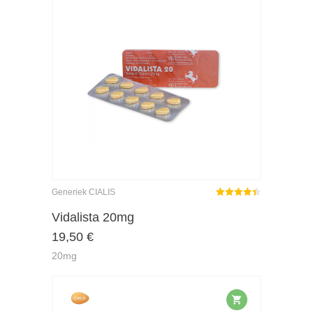
Generiek CIALIS
Gewaardeerd
4.40
uit 5
Vidalista 20mg
19,50
€
20mg