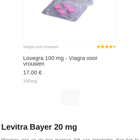
Viagra voor vrouwen
Gewaardeerd
4.36
uit 5
Lovegra 100 mg - Viagra voor
vrouwen
17,00
€
100mg
Levitra Bayer 20 mg
Minstens één op de tien mannen lijdt aan impotentie. Kan het te