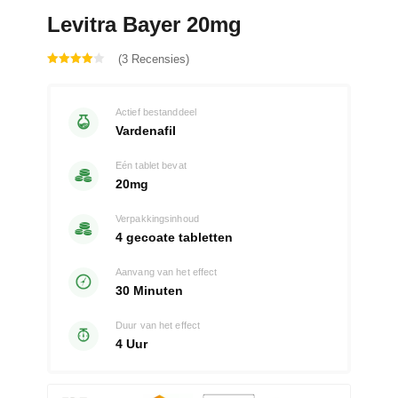
Levitra Bayer 20mg
(3 Recensies)
Gewaardeerd
4.00
uit 5
Actief bestanddeel
Vardenafil
Eén tablet bevat
20mg
Verpakkingsinhoud
4 gecoate tabletten
Aanvang van het effect
30 Minuten
Duur van het effect
4 Uur