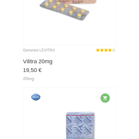
Generiek LEVITRA
Gewaardeerd
4.25
uit 5
Vilitra 20mg
19,50
€
20mg