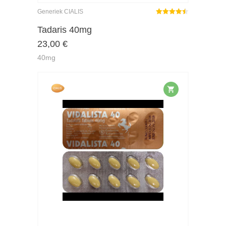
Generiek CIALIS
Gewaardeerd
4.45
uit 5
Tadaris 40mg
23,00
€
40mg