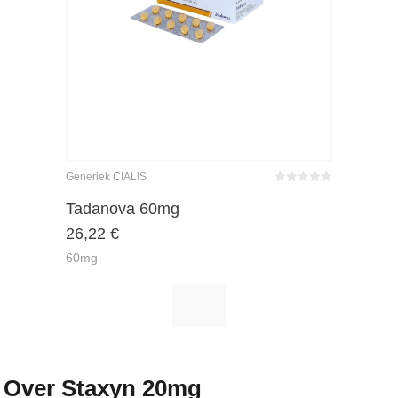
Generiek CIALIS
Bewertet
mit
0
von
Tadanova 60mg
5
26,22
€
60mg
Over Staxyn 20mg