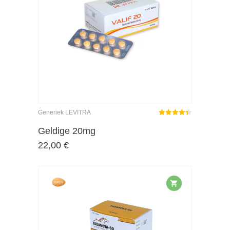
Generiek LEVITRA
Gewaardeerd
4.36
uit 5
Geldige 20mg
22,00
€