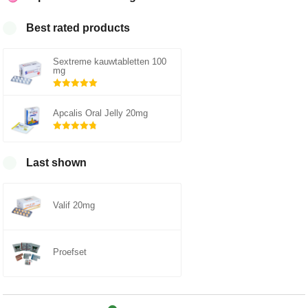
Best rated products
Sextreme kauwtabletten 100
mg
Gewaardeerd
5.00
uit 5
Apcalis Oral Jelly 20mg
Gewaardeerd
4.75
uit 5
Last shown
Valif 20mg
Proefset