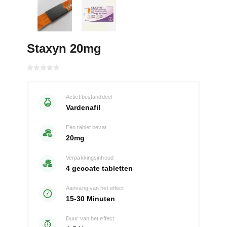
Staxyn 20mg
Gewaardeerd
met
0
van 5
Actief bestanddeel
Vardenafil
Eén tablet bevat
20mg
Verpakkingsinhoud
4 gecoate tabletten
Aanvang van het effect
15-30 Minuten
Duur van het effect