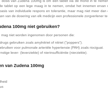
dosis van Zudena 100mg is om één tablet via de mond in te nemen m
 de tablet op een lege maag in te nemen, omdat het innemen ervan 
asis van individuele respons en tolerantie, maar mag niet meer dan
igen van de dosering van elk medicijn een professionele zorgverlener t
dena 100mg niet gebruiken?
mag niet worden ingenomen door personen die:
rugs gebruiken zoals amylnitriet of nitriet ("poppers").
ebruiken voor pulmonale arteriële hypertensie (PAH) zoals riociguat.
nstige lever- (leverziekte) of nierinsufficiëntie (nierziekte).
gen van Zudena 100mg
dheid
eus