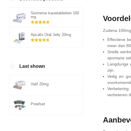
Sextreme kauwtabletten 100
Voorde
mg
Gewaardeerd
Zudena 100mg b
5.00
uit 5
Apcalis Oral Jelly 20mg
Effectieve b
meer dan 8
Gewaardeerd
4.75
uit 5
Snelle werki
spontane seks
Langdurige w
Last shown
zijn.
Veilig en g
voorkomende 
Valif 20mg
Verbetering
verbeteren d
Proefset
Aanbev