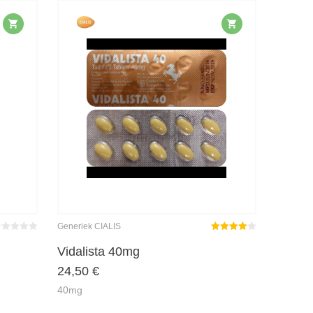
Generiek CIALIS
wertet
Gewaardeerd
it
0
von
4.00
uit 5
Vidalista 40mg
24,50
€
40mg