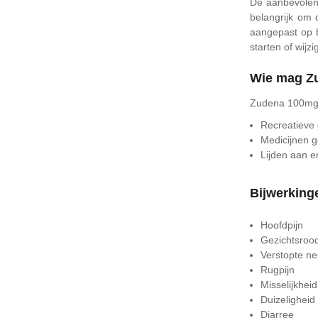
De aanbevolen 
belangrijk om
aangepast op b
starten of wijz
Wie mag Zu
Zudena 100mg 
Recreatieve d
Medicijnen g
Lijden aan er
Bijwerkin
Hoofdpijn
Gezichtsroo
Verstopte n
Rugpijn
Misselijkheid
Duizeligheid
Diarree