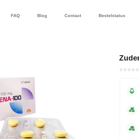
FAQ
Blog
Contact
Bestelstatus
Zude
Gewaardeerd
met
0
van 5