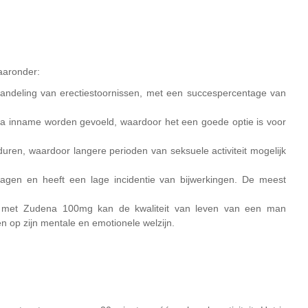
aaronder:
handeling van erectiestoornissen, met een succespercentage van
 na inname worden gevoeld, waardoor het een goede optie is voor
uren, waardoor langere perioden van seksuele activiteit mogelijk
gen en heeft een lage incidentie van bijwerkingen. De meest
sen met Zudena 100mg kan de kwaliteit van leven van een man
en op zijn mentale en emotionele welzijn.