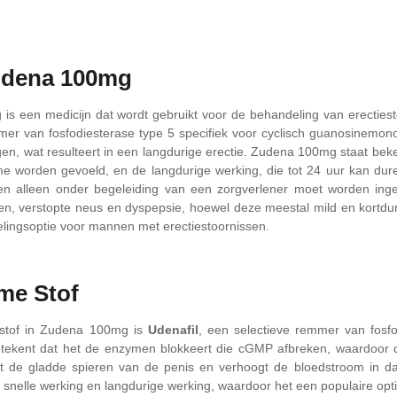
udena 100mg
s een medicijn dat wordt gebruikt voor de behandeling van erectiest
mer van fosfodiesterase type 5 specifiek voor cyclisch guanosinemon
gen, wat resulteert in een langdurige erectie. Zudena 100mg staat beke
e worden gevoeld, en de langdurige werking, die tot 24 uur kan dur
en alleen onder begeleiding van een zorgverlener moet worden inge
zen, verstopte neus en dyspepsie, hoewel deze meestal mild en kortd
elingsoptie voor mannen met erectiestoornissen.
me Stof
stof in Zudena 100mg is
Udenafil
, een selectieve remmer van fosfo
etekent dat het de enzymen blokkeert die cGMP afbreken, waardoor 
 de gladde spieren van de penis en verhoogt de bloedstroom in dat
 snelle werking en langdurige werking, waardoor het een populaire opti