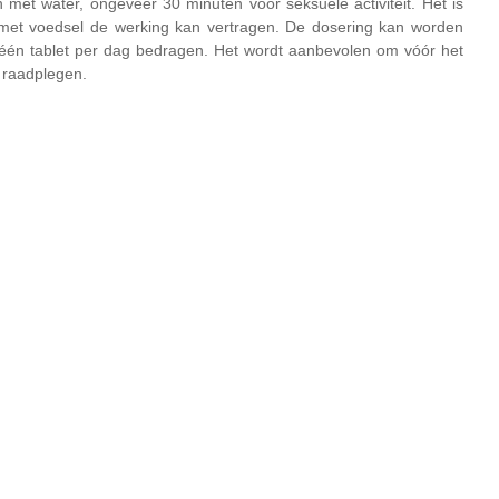
et water, ongeveer 30 minuten vóór seksuele activiteit. Het is
met voedsel de werking kan vertragen. De dosering kan worden
 één tablet per dag bedragen. Het wordt aanbevolen om vóór het
e raadplegen.