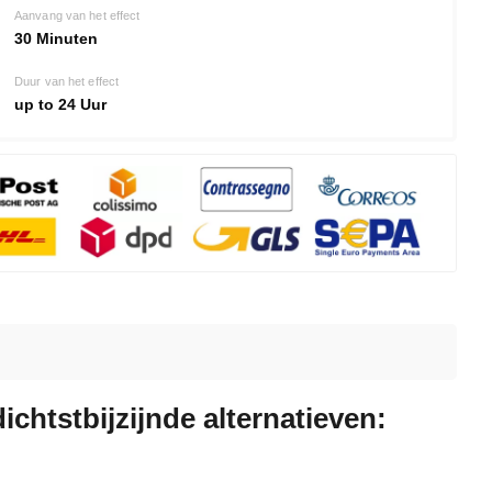
Aanvang van het effect
30 Minuten
Duur van het effect
up to 24 Uur
dichtstbijzijnde alternatieven: