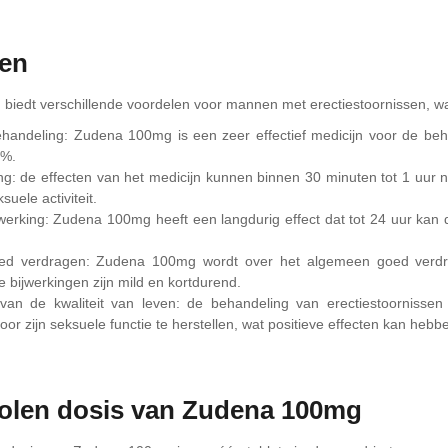
len
iedt verschillende voordelen voor mannen met erectiestoornissen, w
ehandeling: Zudena 100mg is een zeer effectief medicijn voor de be
0%.
ng: de effecten van het medicijn kunnen binnen 30 minuten tot 1 uur
uele activiteit.
erking: Zudena 100mg heeft een langdurig effect dat tot 24 uur kan d
oed verdragen: Zudena 100mg wordt over het algemeen goed verdra
bijwerkingen zijn mild en kortdurend.
 van de kwaliteit van leven: de behandeling van erectiestoornis
oor zijn seksuele functie te herstellen, wat positieve effecten kan hebb
olen dosis van Zudena 100mg