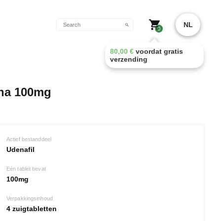
NL
0
80,00
€
voordat gratis
verzending
na 100mg
Actief bestanddeel
Udenafil
Eén tablet bevat
100mg
Verpakkingsinhoud
4 zuigtabletten