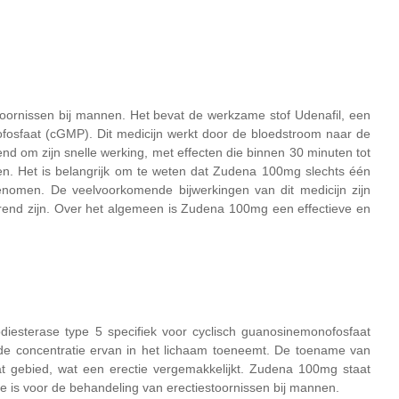
oornissen bij mannen. Het bevat de werkzame stof Udenafil, een
ofosfaat (cGMP). Dit medicijn werkt door de bloedstroom naar de
nd om zijn snelle werking, met effecten die binnen 30 minuten tot
en. Het is belangrijk om te weten dat Zudena 100mg slechts één
nomen. De veelvoorkomende bijwerkingen van dit medicijn zijn
urend zijn. Over het algemeen is Zudena 100mg een effectieve en
diesterase type 5 specifiek voor cyclisch guanosinemonofosfaat
de concentratie ervan in het lichaam toeneemt. De toename van
 gebied, wat een erectie vergemakkelijkt. Zudena 100mg staat
e is voor de behandeling van erectiestoornissen bij mannen.