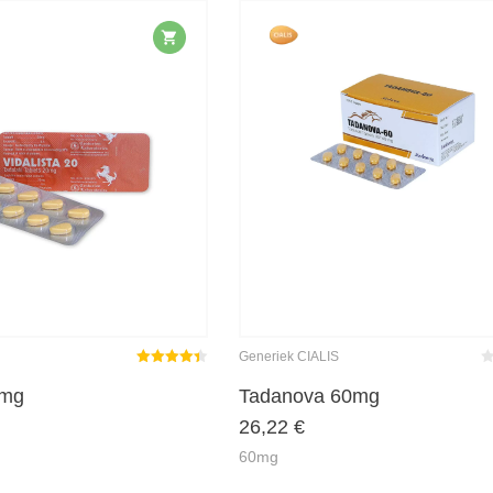
Generiek CIALIS
Gewaardeerd
Be
4.40
uit 5
m
0mg
Tadanova 60mg
5
26,22
€
60mg