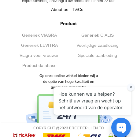
expresslevering ontvangt u uw producten binnen 72 uur.
About us
T&Cs
Product
Generiek VIAGRA
Generiek CIALIS
Generiek LEVITRA
Voortijdige zaadlozing
Viagra voor vrouwen
Speciale aanbieding
Product database
Op onze online winkel bieden wij u
de optie van hoge kwaliteit en
goedkope generieke
COPYRIGHT @2023 ERECTIEPILLEN.TO