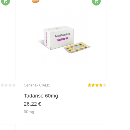
Generiek CIALIS
wertet
Gewaardeerd
it
0
von
4.00
uit 5
Tadarise 60mg
26,22
€
60mg