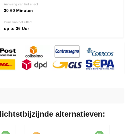
Aanvang van het effect
30-60 Minuten
Duur van het effect
up to 36 Uur
dichtstbijzijnde alternatieven: