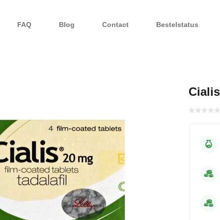
FAQ
Blog
Contact
Bestelstatus
Ciali
Gewaardeerd
met
0
van 5