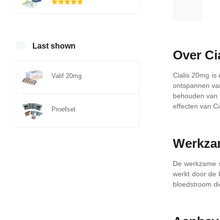
Gewaardeerd
4.75
uit 5
Last shown
Over Ci
Cialis 20mg is
Valif 20mg
ontspannen van 
behouden van e
effecten van Ci
Proefset
Werkza
De werkzame s
werkt door de 
bloedstroom die