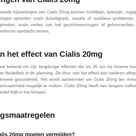
ende bijwerkingen van Cialis 20mg kunnen hoofdpijn, spierpijn, rugpij
ingen optreden zoals duizeligheid, visuele of auditieve problemen,
ptreden, zoals verlies van het gezichtsvermogen of gehoorverlies, e
medische aandacht vereist.
n het effect van Cialis 20mg
aat bekend om zijn langdurige effecten die tot 36 uur na inname kun
eer flexibiliteit in de planning. De duur van het effect kan variëren afha
gemene gezondheid. Het wordt aanbevolen om Cialis 20mg ten minste
erkzaamheid mogelijk te maken. Cialis 20mg heeft een langere halfwa
ctief blijft in het lichaam.
rgsmaatregelen
alis 20mg moeten vermijden?