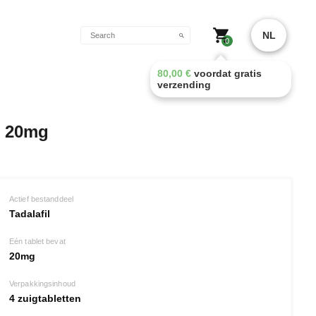
NL
0
80,00
€
voordat gratis
verzending
s 20mg
Actief bestanddeel
Tadalafil
Eén tablet bevat
20mg
Verpakkingsinhoud
4 zuigtabletten