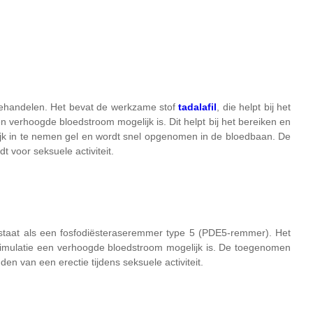
 behandelen. Het bevat de werkzame stof
tadalafil
, die helpt bij het
 verhoogde bloedstroom mogelijk is. Dit helpt bij het bereiken en
ijk in te nemen gel en wordt snel opgenomen in de bloedbaan. De
 voor seksuele activiteit.
staat als een fosfodiësteraseremmer type 5 (PDE5-remmer). Het
stimulatie een verhoogde bloedstroom mogelijk is. De toegenomen
en van een erectie tijdens seksuele activiteit.