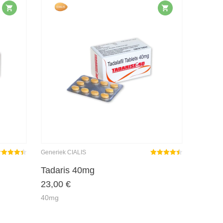
Generiek CIALIS
ewaardeerd
Gewaardeerd
40
uit 5
4.45
uit 5
Tadaris 40mg
23,00
€
40mg