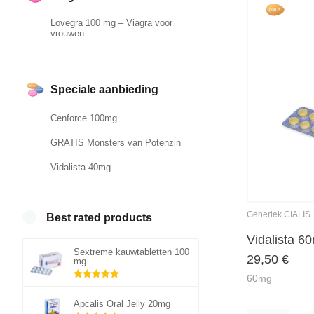
Lovegra 100 mg – Viagra voor
vrouwen
Speciale aanbieding
Cenforce 100mg
GRATIS Monsters van Potenzin
Vidalista 40mg
Generiek CIALIS
Best rated products
Vidalista 6
Sextreme kauwtabletten 100
29,50
€
mg
60mg
Gewaardeerd
5.00
uit 5
Apcalis Oral Jelly 20mg