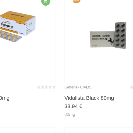
Generiek CIALIS
Bewertet
Be
mit
0
von
m
60mg
Vidalista Black 80mg
5
5
38,94
€
80mg