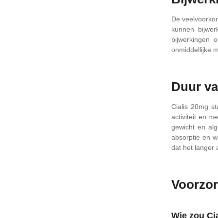
De veelvoorkom
kunnen bijwerk
bijwerkingen o
onmiddellijke 
Duur va
Cialis 20mg st
activiteit en m
gewicht en al
absorptie en w
dat het langer a
Voorzo
Wie zou Ci