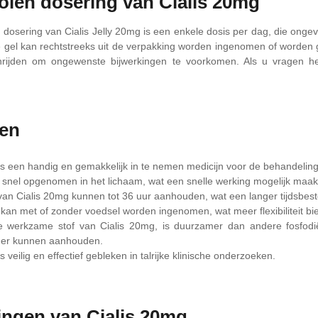
len dosering van Cialis 20mg
dosering van Cialis Jelly 20mg is een enkele dosis per dag, die onge
gel kan rechtstreeks uit de verpakking worden ingenomen of worden 
chrijden om ongewenste bijwerkingen te voorkomen. Als u vragen he
len
is een handig en gemakkelijk in te nemen medicijn voor de behandeling
 snel opgenomen in het lichaam, wat een snelle werking mogelijk maak
van Cialis 20mg kunnen tot 36 uur aanhouden, wat een langer tijdsbestek
 kan met of zonder voedsel worden ingenomen, wat meer flexibiliteit bied
 werkzame stof van Cialis 20mg, is duurzamer dan andere fosfodi
nger kunnen aanhouden.
s veilig en effectief gebleken in talrijke klinische onderzoeken.
ingen van Cialis 20mg