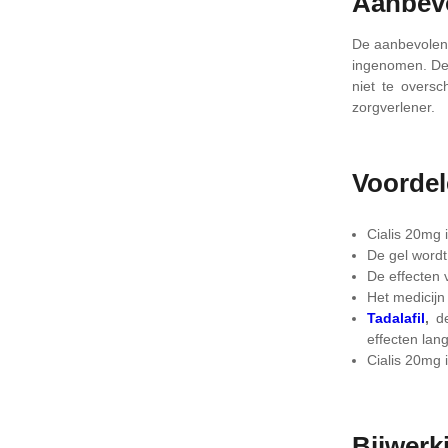
Aanbevo
De aanbevolen 
ingenomen. De 
niet te overs
zorgverlener.
Voorde
Cialis 20mg 
De gel wordt
De effecten 
Het medicijn
Tadalafil
,
de
effecten la
Cialis 20mg i
Bijwerk