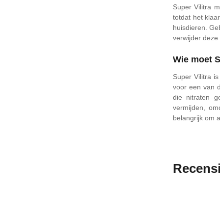
Super Vilitra
totdat het kla
huisdieren. Geb
verwijder deze 
Wie moet S
Super Vilitra 
voor een van d
die nitraten g
vermijden, omd
belangrijk om a
Recens