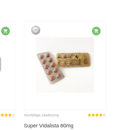
Voortijdige zaadlozing
ewaardeerd
Gewaardeerd
14
uit 5
4.29
uit 5
Super Vidalista 80mg