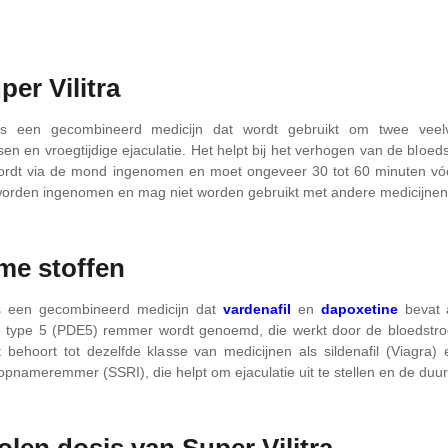
er Vilitra
 is een gecombineerd medicijn dat wordt gebruikt om twee vee
ssen en vroegtijdige ejaculatie. Het helpt bij het verhogen van de blo
wordt via de mond ingenomen en moet ongeveer 30 tot 60 minuten vó
orden ingenomen en mag niet worden gebruikt met andere medicijnen d
me stoffen
 is een gecombineerd medicijn dat
vardenafil
en
dapoxetine
bevat 
e type 5 (PDE5) remmer wordt genoemd, die werkt door de bloedstro
behoort tot dezelfde klasse van medicijnen als sildenafil (Viagra) en
pnameremmer (SSRI), die helpt om ejaculatie uit te stellen en de duur 
len dosis van Super Vilitra