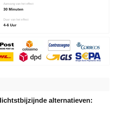
Aanvang van het effect
30 Minuten
Duur van het effect
4-6 Uur
dichtstbijzijnde alternatieven: