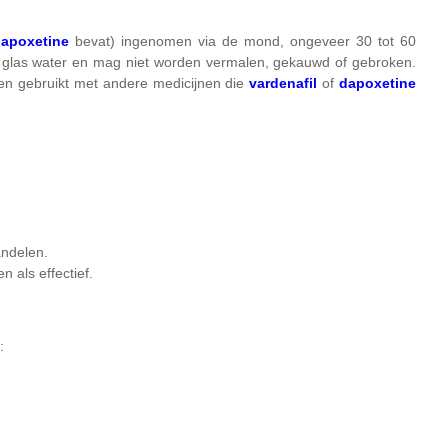
dapoxetine
bevat) ingenomen via de mond, ongeveer 30 tot 60
en glas water en mag niet worden vermalen, gekauwd of gebroken.
n gebruikt met andere medicijnen die
vardenafil
of
dapoxetine
andelen.
en als effectief.
: