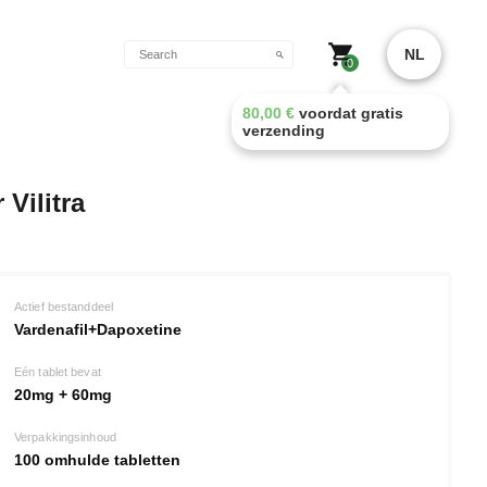
NL
0
80,00
€
voordat gratis
verzending
 Vilitra
Actief bestanddeel
Vardenafil+Dapoxetine
Eén tablet bevat
20mg + 60mg
Verpakkingsinhoud
100 omhulde tabletten