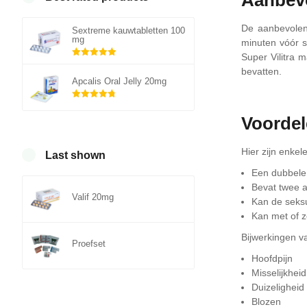
De aanbevolen 
Sextreme kauwtabletten 100
mg
minuten vóór s
Super Vilitra 
Gewaardeerd
bevatten.
5.00
uit 5
Apcalis Oral Jelly 20mg
Gewaardeerd
4.75
uit 5
Voorde
Hier zijn enkel
Last shown
Een dubbele 
Bevat twee a
Valif 20mg
Kan de seksu
Kan met of 
Bijwerkingen va
Proefset
Hoofdpijn
Misselijkheid
Duizeligheid
Blozen