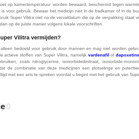
 moet op kamertemperatuur worden bewaard, beschermd tegen warmte 
ar is voor gebruik. Bewaar het medicijn niet in de badkamer of in de b
ruik Super Vilitra niet na de vervaldatum die op de verpakking staat ve
dan op de juiste manier volgens lokale voorschriften.
uper Vilitra vermijden?
is alleen bedoeld voor gebruik door mannen en mag niet worden gebr
e actieve stoffen van Super Vilitra, namelijk
vardenafil
of
dapoxetin
ebruiken, zoals nitroglycerine, isosorbidedinitraat, isosorbide-monon
at de combinatie van deze medicijnen een plotselinge en potentiee
ltijd met een arts te spreken voordat u begint met het gebruik van Super 
ie
0