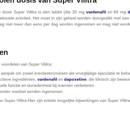
dosis Super Vilitra is één tablet (die 20 mg
vardenafil
en 60 mg
eksuele activiteit. Het moet in zijn geheel worden doorgeslikt met e
mag niet meer dan eens per dag worden ingenomen en mag niet worde
len
e voordelen van Super Vilitra:
aanpak om zowel erectiestoornissen als vroegtijdige ejaculatie te beh
ctieve ingrediënten,
vardenafil
en
dapoxetine
, die klinisch zijn bewez
ele functie en tevredenheid bij mannen verbeteren.
zonder voedsel worden ingenomen.
n Super Vilitra Hier zijn enkele mogelijke bijwerkingen van Super Vilitra