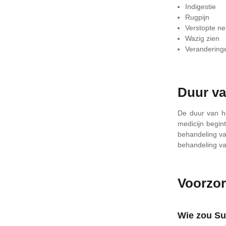
Indigestie
Rugpijn
Verstopte n
Wazig zien
Veranderinge
Duur van
De duur van he
medicijn begin
behandeling van
behandeling va
Voorzo
Wie zou Su