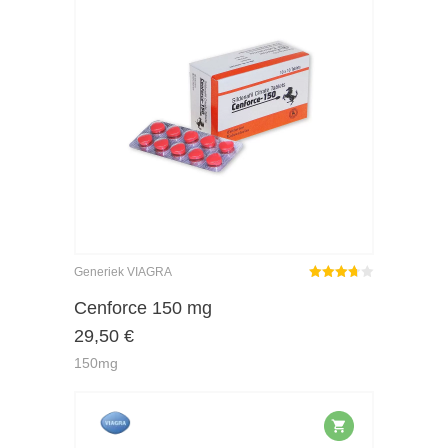
Generiek VIAGRA
Gewaardeerd
3.67
uit
Cenforce 150 mg
5
29,50
€
150mg