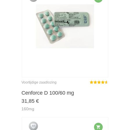
Voortijdige zaadlozing
Gewaardeerd
4.55
uit 5
Cenforce D 100/60 mg
31,85
€
160mg