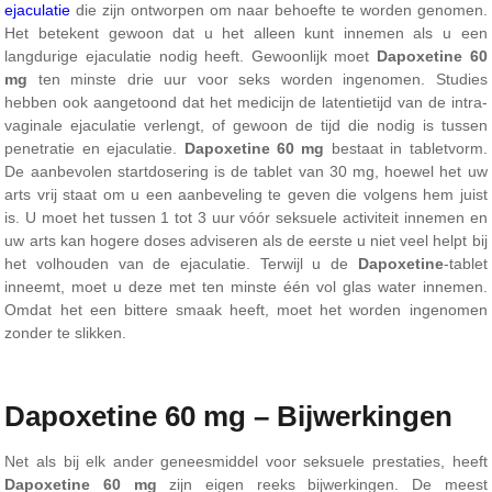
ejaculatie
die zijn ontworpen om naar behoefte te worden genomen.
Het betekent gewoon dat u het alleen kunt innemen als u een
langdurige ejaculatie nodig heeft. Gewoonlijk moet
Dapoxetine 60
mg
ten minste drie uur voor seks worden ingenomen. Studies
hebben ook aangetoond dat het medicijn de latentietijd van de intra-
vaginale ejaculatie verlengt, of gewoon de tijd die nodig is tussen
penetratie en ejaculatie.
Dapoxetine 60 mg
bestaat in tabletvorm.
De aanbevolen startdosering is de tablet van 30 mg, hoewel het uw
arts vrij staat om u een aanbeveling te geven die volgens hem juist
is. U moet het tussen 1 tot 3 uur vóór seksuele activiteit innemen en
uw arts kan hogere doses adviseren als de eerste u niet veel helpt bij
het volhouden van de ejaculatie. Terwijl u de
Dapoxetine
-tablet
inneemt, moet u deze met ten minste één vol glas water innemen.
Omdat het een bittere smaak heeft, moet het worden ingenomen
zonder te slikken.
Dapoxetine 60 mg – Bijwerkingen
Net als bij elk ander geneesmiddel voor seksuele prestaties, heeft
Dapoxetine 60 mg
zijn eigen reeks bijwerkingen. De meest