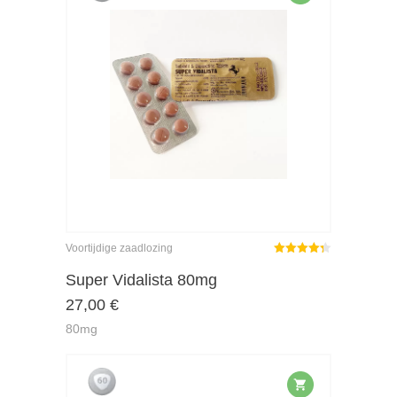
Voortijdige zaadlozing
Gewaardeerd
4.29
uit 5
Super Vidalista 80mg
27,00
€
80mg