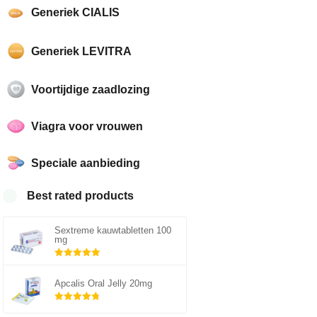
Generiek CIALIS
Generiek LEVITRA
Voortijdige zaadlozing
Viagra voor vrouwen
Speciale aanbieding
Best rated products
Sextreme kauwtabletten 100
mg
Gewaardeerd
5.00
uit 5
Apcalis Oral Jelly 20mg
Gewaardeerd
4.75
uit 5