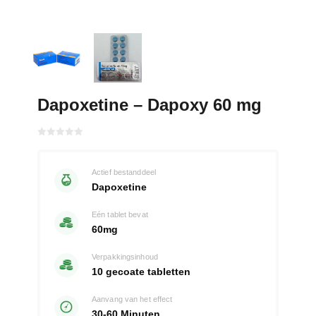
Dapoxetine – Dapoxy 60 mg
Gewaardeerd
met
0
van 5
Actief bestanddeel
Dapoxetine
Eén tablet bevat
60mg
Verpakkingsinhoud
10 gecoate tabletten
Aanvang van het effect
30-60 Minuten