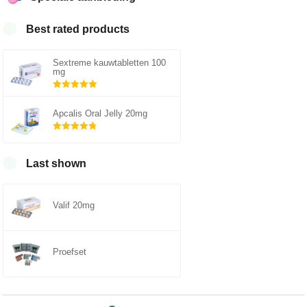
Best rated products
Sextreme kauwtabletten 100
mg
Gewaardeerd
5.00
uit 5
Apcalis Oral Jelly 20mg
Gewaardeerd
4.75
uit 5
Last shown
Valif 20mg
Proefset